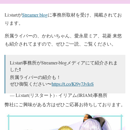
Li:startが
Streamer blog
に事務所取材を受け、掲載されてお
ります。
所属ライバーの、かわいちゃん、愛永星ミア、花菱 来悠
も紹介されてますので、ぜひご一読、ご覧ください。
Li:start事務所がStreamer-blogメディアにて紹介されま
した❗
所属ライバーの紹介も！
ぜひ御覧ください〜
https://t.co/Kl9y7JvIoS
— Li:start(リスタート) - イリアム(IRIAM)事務所
(@Li_start_pro)
July 28, 2023
弊社にご興味がある方はぜひご応募お待ちしております。