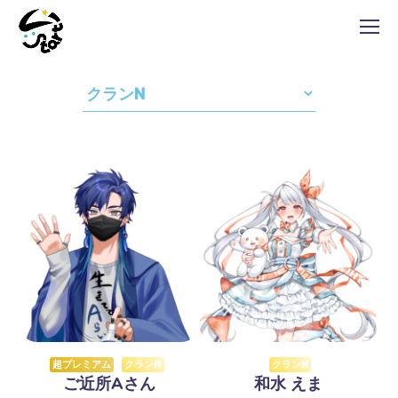
超プレミアム
クランN
クランN
ご近所Aさん
和水 えま