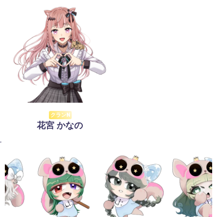
クランN
花宮 かなの
'