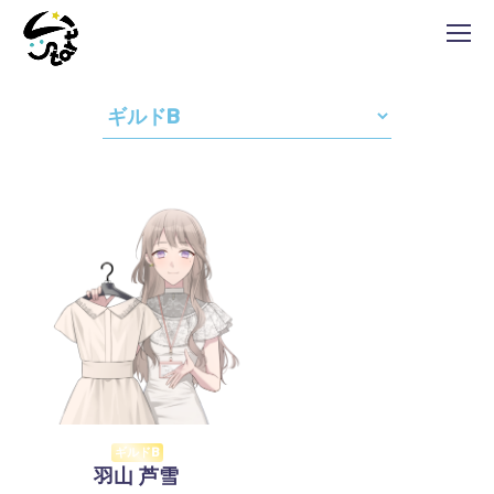
ギルドB
羽山 芦雪