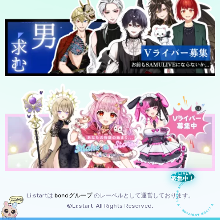
V LIVER AUDITION · V LIVER AUDITION
V LIVER
募集中！
Li:startは
bondグループ
のレーベルとして運営しております。
©Li:start All Rights Reserved.