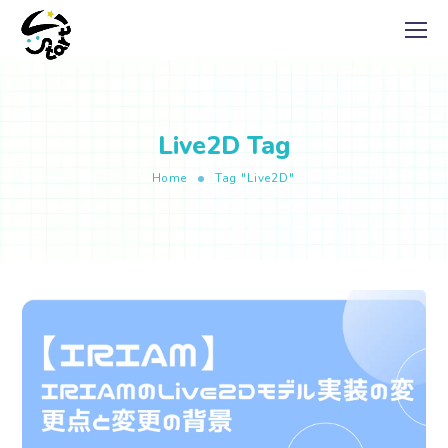
Live2D Tag
Home
Tag "Live2D"