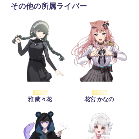
その他の所属ライバー
クランL
クランN
雅 蘭々花
花宮 かなの