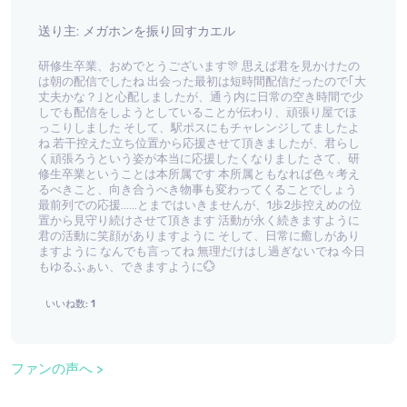
送り主: メガホンを振り回すカエル
研修生卒業、おめでとうございます🎊 思えば君を見かけたの
は朝の配信でしたね 出会った最初は短時間配信だったので｢大
丈夫かな？｣と心配しましたが、通う内に日常の空き時間で少
しでも配信をしようとしていることが伝わり、頑張り屋でほ
っこりしました そして、駅ポスにもチャレンジしてましたよ
ね 若干控えた立ち位置から応援させて頂きましたが、君らし
く頑張ろうという姿が本当に応援したくなりました さて、研
修生卒業ということは本所属です 本所属ともなれば色々考え
るべきこと、向き合うべき物事も変わってくることでしょう
最前列での応援……とまではいきませんが、1歩2歩控えめの位
置から見守り続けさせて頂きます 活動が永く続きますように
君の活動に笑顔がありますように そして、日常に癒しがあり
ますように なんでも言ってね 無理だけはし過ぎないでね 今日
もゆるふぁい、できますように💮
いいね数: 1
ファンの声へ >