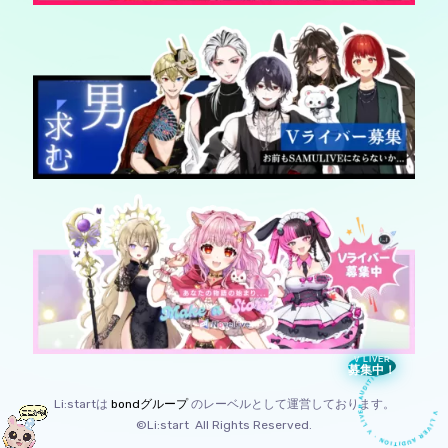
V LIVER
V LIVER AUDITION · V LIVER AUDITION 
募集中！
Li:startは
bondグループ
のレーベルとして運営しております。
©Li:start All Rights Reserved.