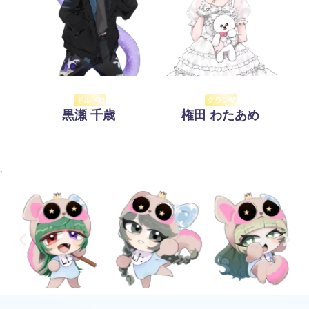
ギルドH
クランV
黒瀬 千歳
権田 わたあめ
'