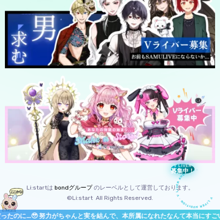
V LIVER AUDITION · V LIVER AUDITION
V LIVER
募集中！
Li:startは
bondグループ
のレーベルとして運営しております。
©Li:start All Rights Reserved.
 努力がちゃんと実を結んで、本所属になれたなんて本当にすごいねぇ〜👏🌸