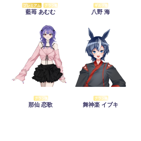
プレミアム
クランK
ギルドG
藍苺 あむむ
八野 海
クランX
クランA
那仙 恋歌
舞神楽 イブキ