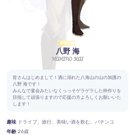
ギルドG
八野 海
HAHINO KAI
皆さんはじめまして！酒に溺れた八海山の山の加護の
八野 海です！
みんなで宴会みたいなくっっそゲラゲラした枠作りを
目指して頑張りますので応援の方よろしくお願いいた
します！
趣味
ドライブ、旅行、美味い酒を飲む、パチンコ
年齢
26歳