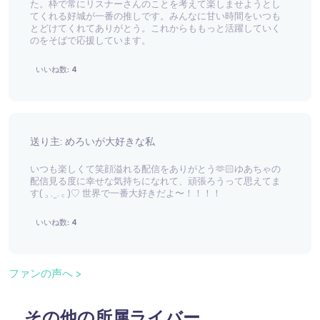
た。枠で常にリスナーさんのことを考えて楽しませようとし
てくれる好城が一番の推しです。みんなに甘い時間をいつも
とどけてくれてありがとう。これからももっと活躍していく
のをそばで応援しています。
いいね数: 4
送り主: めろいが大好きな私
いつも楽しくて笑顔溢れる配信をありがとう🫶🏻ゆあちゃの
配信見る度に幸せな気持ちになれて、頑張ろうって思えてま
す( ꜆ . ̫ . ꜀ )♡ 世界で一番大好きだよ〜！！！！
いいね数: 4
ファンの声へ >
その他の所属ライバー