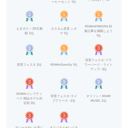
ーヒーセット 1位
IRIAM×PANORA 特
えきポス！JR京都
カスタム背景 シネ
集記事を掲載しよう
駅 2位
マ 1位
1位
背景フェスタ-フラ
背景フェスタ 2位
IRIAM×Scently 1位
ワーパーク：ライト
アップ- 3位
IRIAM×コンプティ
背景フェスタ-ライ
オリソン！IRIAM
ーク 雑誌モデル決
ブアリーナ- 2位
MUSIC 2位
定戦 3位
ホシーカぬいを手に
オリジナルぬいぐる