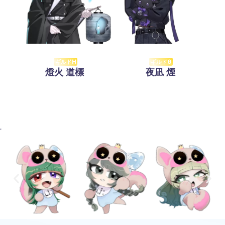
ギルドH
ギルドG
燈火 道標
夜凪 煙
'