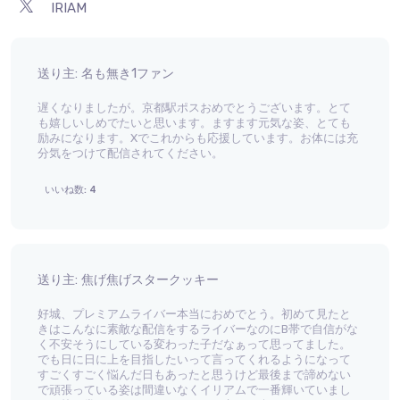
IRIAM
送り主: 名も無き1ファン
遅くなりましたが。京都駅ポスおめでとうございます。とて
も嬉しいしめでたいと思います。ますます元気な姿、とても
励みになります。Xでこれからも応援しています。お体には充
分気をつけて配信されてください。
いいね数: 4
送り主: 焦げ焦げスタークッキー
好城、プレミアムライバー本当におめでとう。初めて見たと
きはこんなに素敵な配信をするライバーなのにB帯で自信がな
く不安そうにしている変わった子だなぁって思ってました。
でも日に日に上を目指したいって言ってくれるようになって
すごくすごく悩んだ日もあったと思うけど最後まで諦めない
で頑張っている姿は間違いなくイリアムで一番輝いていまし