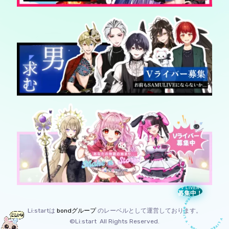
V LIVER AUDITION · V LIVER AUDITION
V LIVER
募集中！
Li:startは
bondグループ
のレーベルとして運営しております。
©Li:start All Rights Reserved.