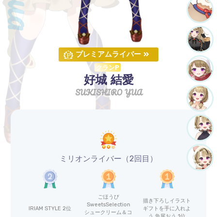
プレミアムライバー
クランP
好城 結愛
SUKISHIRO YUA
ミリオンライバー（2回目）
ごほうび
描き下ろしイラスト
SweetsSelection
IRIAM STYLE 2位
ギフトを手に入れよ
シュークリーム＆コ
う 魚尾おう 1位