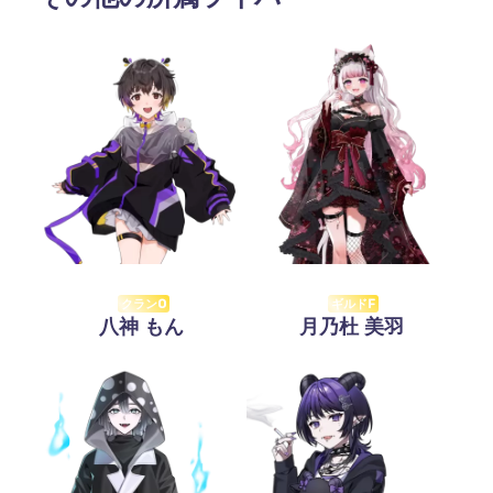
クランO
ギルドF
八神 もん
月乃杜 美羽