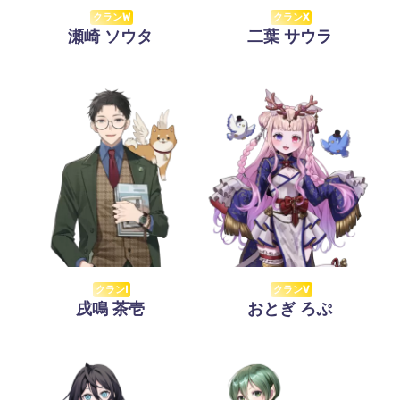
クランW
クランX
瀬崎 ソウタ
二葉 サウラ
クランI
クランV
戌鳴 茶壱
おとぎ ろぷ