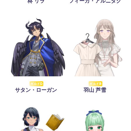
柊 リラ
フィーカ・アルニタク
ギルドD
ギルドB
サタン・ローガン
羽山 芦雪