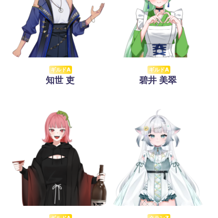
ギルドA
ギルドA
知世 吏
碧井 美翠