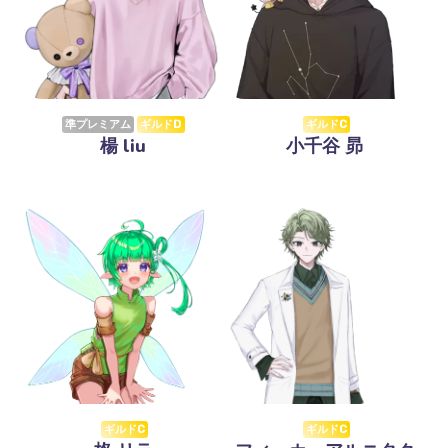
準プレミアム
ギルドD
ギルドC
楊 liu
小千谷 昴
ギルドC
ギルドC