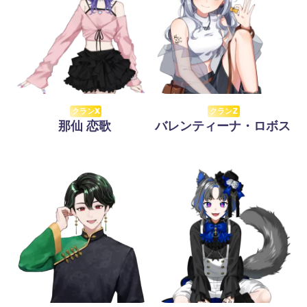
クランX
クランZ
那仙 恋歌
バレンティーナ・ロボス