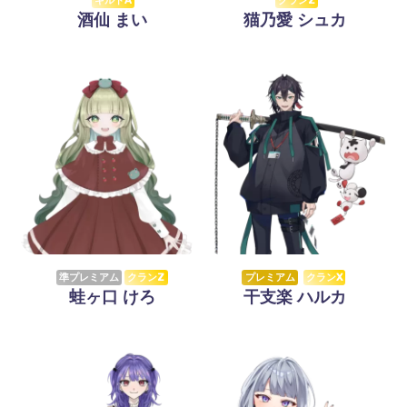
ギルドA
クランZ
酒仙 まい
猫乃愛 シュカ
準プレミアム
クランZ
プレミアム
クランX
蛙ヶ口 けろ
干支楽 ハルカ