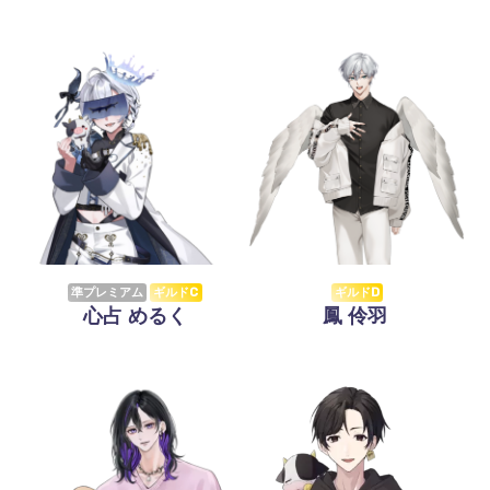
準プレミアム
ギルドC
ギルドD
心占 めるく
鳳 伶羽