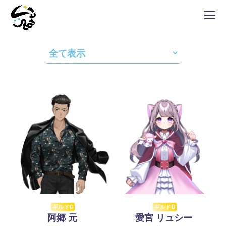
ギルドC
ギルドD
阿郷 元
愛宮 リュシー