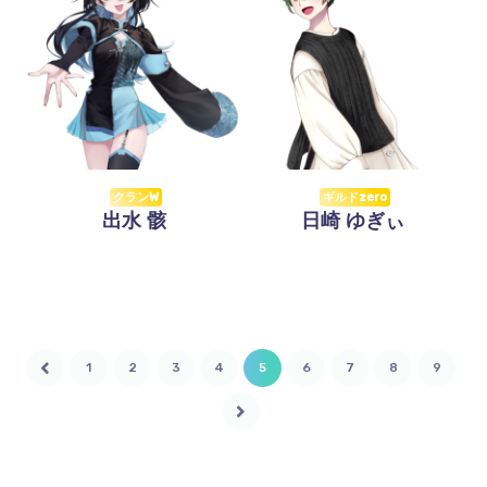
クランW
ギルドzero
出水 骸
日崎 ゆぎぃ
1
2
3
4
5
6
7
8
9